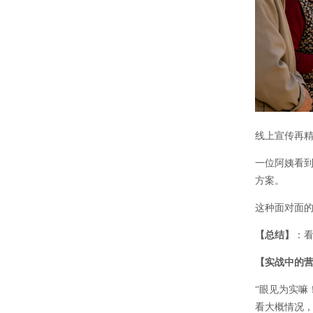
线上宣传再
一位阿姨看
方案。
这种面对面
【总结】
：看
【实战中的
“眼见为实
看大概情况，