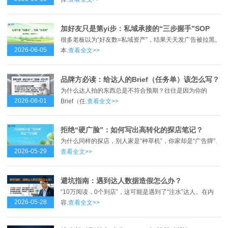
加好友只是第yi步：私域承接的“三步握手”SOP
很多老板以为“好友数=私域资产”，结果天天发广告被拉黑。
2026-06-05
本.
查看全文>>
品牌方必读：给达人的Brief（任务单）该怎么写？
为什么达人拍的东西总是不符合预期？往往是因为你的
2026-06-01
Brief（任.
查看全文>>
拒绝“硬广脸”：如何写出高转化的探店笔记？
为什么同样的探店，别人家是“种草机”，你家却是“广告牌”.
2026-05-29
查看全文>>
避坑指南：遇到达人数据造假怎么办？
“10万阅读，0个到店”，这可能是遇到了“注水”达人。在内
2026-05-28
容.
查看全文>>