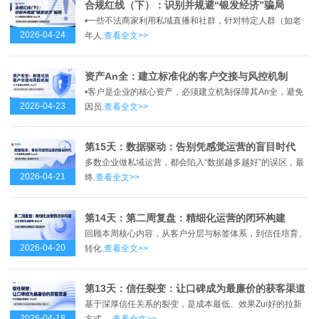
合规红线（下）：识别并规避“银发经济”骗局
•一些不法商家利用私域直播和社群，针对特定人群（如老
2026-04-24
年人.
查看全文>>
资产An全：建立标准化的客户交接与风控机制
•客户是企业的核心资产，必须建立机制保障其An全，避免
2026-04-23
因员.
查看全文>>
第15天：数据驱动：告别凭感觉运营的盲目时代
多数企业做私域运营，都会陷入“数据越多越好”的误区，最
2026-04-21
终.
查看全文>>
第14天：第二周复盘：精细化运营的闭环构建
回顾本周核心内容，从客户分层与标签体系，到信任培育、
2026-04-20
转化.
查看全文>>
第13天：信任裂变：让口碑成为最廉价的获客渠道
基于深厚信任关系的裂变，是成本最低、效果Zui好的拉新
2026-04-18