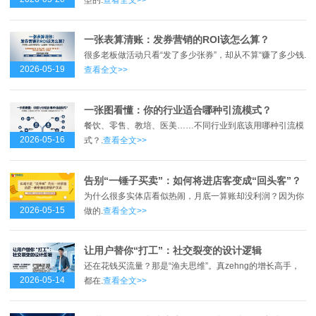
一张表算清账：发券营销的ROI该怎么算？
很多老板做活动只看“发了多少张券”，却从不算“赚了多少钱.
2026-05-19
查看全文>>
一张图看懂：你的行业适合哪种引流模式？
餐饮、零售、教培、医美……不同行业到底该用哪种引流模
2026-05-16
式？.
查看全文>>
告别“一锤子买卖”：如何将进店客变成“回头客”？
为什么很多实体店看似热闹，月底一算账却没利润？因为你
2026-05-15
做的.
查看全文>>
让用户替你“打工”：社交裂变的设计逻辑
还在花钱买流量？那是“渔夫思维”。真zehng的增长高手，
2026-05-14
都在.
查看全文>>