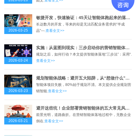
2026-03-26
图文.
查看全文>>
敏捷开发，快速验证：45天让智能体跑起来的落地方法论
长达数月的开发，等来的却是无法匹配业务需求的“半成
2026-03-25
品”—.
查看全文>>
实施：从蓝图到现实：三步启动你的营销智能体，打赢增长“闪电战”
规划之后，如何行动？本文提供智能体落地“三步法”：采用“.
2026-03-24
查看全文>>
规划智能体战略：避开五大陷阱，从“想做什么”到“能做成什么”
智能体项目失败，80%始于规划不清。本文提供企业规划营
2026-03-23
销智能.
查看全文>>
避开这些坑！企业部署营销智能体的五大常见风险与对策
前景光明，道路曲折。在营销智能体落地过程中，无数企业
2026-03-21
倒在.
查看全文>>