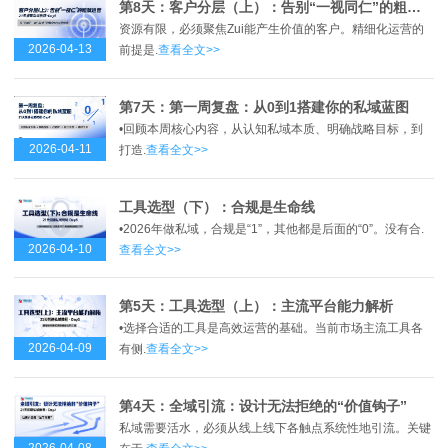
第8天：客户分层（上）：告别“一视同仁”的粗放运营
资源有限，必须聚焦Zui能产生价值的客户。精细化运营的
2026-04-13
前提是.
查看全文>>
第7天：第一周复盘：从0到1搭建你的私域蓝图
•回顾本周核心内容，从认知私域本质、明确战略目标，到
2026-04-11
打造.
查看全文>>
工具选型（下）：合规是生命线
•2026年做私域，合规是“1”，其他都是后面的“0”。没有合.
2026-04-10
查看全文>>
第5天：工具选型（上）：主流平台能力解析
•选择合适的工具是高效运营的基础。当前市场主流工具各
2026-04-09
有侧.
查看全文>>
第4天：全域引流：设计无法拒绝的“价值钩子”
私域需要活水，必须从线上线下各触点系统性地引流。关键
2026-04-08