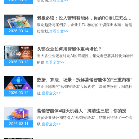
2026-03-16
增长困.
查看全文>>
老板必读：投入营销智能体，你的ROI到底怎么算？
谈论趋势与案例后，企业主ZUI核心的关切浮出水面：这笔
2026-03-14
投资划.
查看全文>>
头部企业如何用智能体重构增长？
当大多企业还在讨论AI的可能性，领先者已将其转化为增长
2026-03-13
的确.
查看全文>>
数据、算法、场景：拆解营销智能体的“三重内核”
当企业部署的“营销智能体”反应迟钝、决策失误时，问题往
2026-03-12
往.
查看全文>>
营销智能体≠聊天机器人！搞清这三层，你的投入才不打水漂
许多企业满怀期待引入“营销智能体”，结果只得到了一个高
2026-03-11
级.
查看全文>>