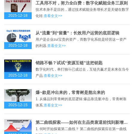
工具用不对，努力全白费：数字化赋能业务三原则
技术本身不是目的，通过技术赋能业务增长才是关键在数字
2025-12-18
化转.
查看全文>>
从“流量”到“留量”：长效用户运营的底层逻辑
用户是企业zui宝贵的资产，而数字化系统是经营这一资产
2025-12-18
的利器.
查看全文>>
销路不畅？试试“资源互链”这把钥匙
数字化时代，单打独斗已成过去，互链共赢才是未来在当今
2025-12-18
产品.
查看全文>>
爆~款是冲出来的，常青树是熬出来的
1. 从爆品到常青树的底层逻辑 爆品靠流量冲击，常青树靠
2025-12-15
体系.
查看全文>>
第二曲线探索——如何在主品类衰退前找到新增长点？
1. 何时开始探索第二曲线？ 第二曲线的探索应在第一曲线