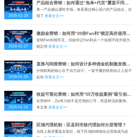
产品组合营销：如何通过“免单+代言”覆盖不同用户群体？
单一产品难以通吃市场。体系通过精心设计的产品组合，实
2026-01-28
现了.
查看全文>>
激励金营销：如何用“20倍Fan利”锁定高价值用户？
促销Fan利很常见，但如何让Fan利从一个短期手段升级为
2026-01-27
锁定用.
查看全文>>
直推与间推营销：如何设计多种佣金机制激发推广动力？
分销机制的核心在于动力设计。一套平庸的机制会让人提不
2026-01-26
起劲.
查看全文>>
收益可视化营销：如何用“55万收益案例”吸引创业者？
在营销中，Zui有力的不是空洞的口号，而是鲜活的案例。
2026-01-24
本文将.
查看全文>>
区域代理机制：区县到市级代理如何分层管理？
当线上裂变覆盖全国后，线下区域的精细化运营就成为必