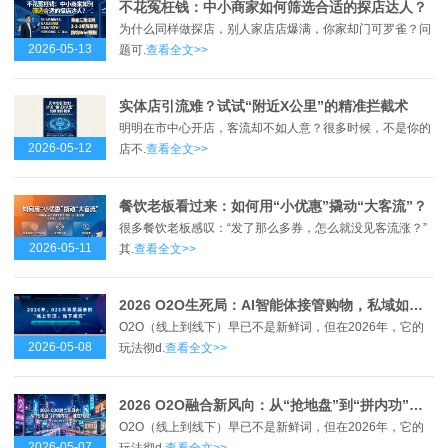
不花冤枉钱：中小商家如何筛选合适的探店达人？
为什么同样做探店，别人家店店爆满，你家却门可罗雀？问
2026-05-13
题可.
查看全文>>
实体店引流难？试试“附近X公里”的精准拦截术
明明在市中心开店，客流却不如人意？很多时候，不是你的
2026-05-12
店不.
查看全文>>
餐饮老板看过来：如何用“小优惠”撬动“大客流”？
很多餐饮老板感叹：“发了那么多券，怎么就没见客流涨？”
2026-05-11
其.
查看全文>>
2026 O2O生死局：AI智能体接管购物，私域如何接招？
O2O（线上到线下）早已不是新鲜词，但在2026年，它的
2026-05-08
玩法彻d.
查看全文>>
2026 O2O融合新风向：从“抢地盘”到“拼内功”，谁在领跑？
O2O（线上到线下）早已不是新鲜词，但在2026年，它的
2026-05-07