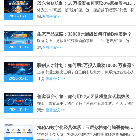
股东合伙机制：10万投资如何获取8%原始股与1.2倍回报？
体系的zui高层，是“股东”层。这一层超越了经营和销售，回
2026-01-15
归.
查看全文>>
生态产品战略：30000元层级如何打通B端资源？
联创之上，是体系资源整合的顶层——“生态产品”层。这一
2026-01-14
层.
查看全文>>
联创人才计划：如何用1万投入撬动10000万资源？
当创客通过裂变证明了自己的市场能力，体系为这些核心人
2026-01-13
才提.
查看全文>>
创客裂变引擎：如何用12人团队模型实现指数级增长？
在上一篇文章中，我们了解了体系的五层架构。今天，我们
2026-01-12
聚焦.
查看全文>>
揭秘AI数字化经营体系：五层架构如何颠覆传统商业模式？
大家好！今天我们将深入拆解这套AI数字化经营体系的核心