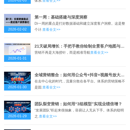
2026-02-03
体系.
查看全文>>
第一周：基础搭建与深度洞察
Di一周的重点是打好数据基础和建立深度客户洞察。这是整
2026-02-02
个计.
查看全文>>
21天破局增长：手把手教你绘制全景客户地图与实现场景化触达
营销不再是大海捞针，而是精准导航
查看全文>>
2026-01-31
全域营销整合：如何用公众号+抖音+视频号放大体系声量？
在去中心化的时代，流量分散在各平台。体系的营销策略不
2026-01-30
是固.
查看全文>>
团队裂变营销：如何用“3组模型”实现业绩倍增？
“发展团队”听起来很抽象，容易让人无从下手。体系的聪明
2026-01-29
之.
查看全文>>