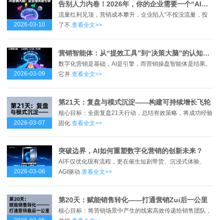
告别人力内卷！2026年，你的企业需要一个“AI营销大脑”
流量红利见顶，营销成本攀升，企业陷入“不投没流量，投
2026-03-10
了不.
查看全文>>
营销智能体：从“提效工具”到“决策大脑”的认知革命
数字化营销是基础，AI是引擎，而营销操盘智能体是结果。
2026-03-09
它并.
查看全文>>
第21天：复盘与模式沉淀——构建可持续增长飞轮
核心目标：全面复盘21天行动，总结有效策略，将成功经验
2026-03-07
固化.
查看全文>>
突破边界，AI如何重塑数字化营销的创新未来？
AI不仅优化现有流程，更在催生短剧带货、沉浸式体验、
2026-03-06
AGI驱动.
查看全文>>
第20天：赋能销售转化——打通营销Zui后一公里
核心目标：将营销场景中产生的线索高效传递给销售团队，