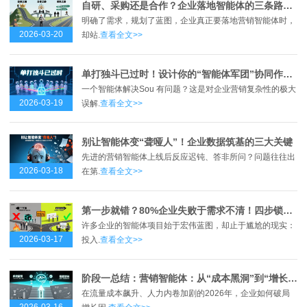
自研、采购还是合作？企业落地智能体的三条路径全解析
明确了需求，规划了蓝图，企业真正要落地营销智能体时，
2026-03-20
却站.
查看全文>>
单打独斗已过时！设计你的“智能体军团”协同作战图
一个智能体解决Sou 有问题？这是对企业营销复杂性的极大
2026-03-19
误解.
查看全文>>
别让智能体变“聋哑人”！企业数据筑基的三大关键
先进的营销智能体上线后反应迟钝、答非所问？问题往往出
2026-03-18
在第.
查看全文>>
第一步就错？80%企业失败于需求不清！四步锁定智能体真实痛点
许多企业的智能体项目始于宏伟蓝图，却止于尴尬的现实：
2026-03-17
投入.
查看全文>>
阶段一总结：营销智能体：从“成本黑洞”到“增长引擎”的跃迁之路
在流量成本飙升、人力内卷加剧的2026年，企业如何破局