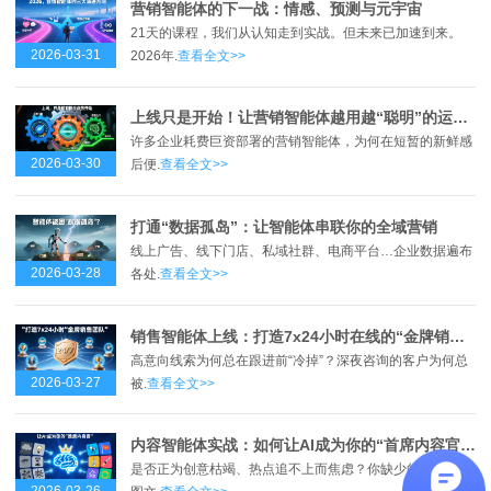
营销智能体的下一战：情感、预测与元宇宙
21天的课程，我们从认知走到实战。但未来已加速到来。
2026-03-31
2026年.
查看全文>>
上线只是开始！让营销智能体越用越“聪明”的运营心法
许多企业耗费巨资部署的营销智能体，为何在短暂的新鲜感
2026-03-30
后便.
查看全文>>
打通“数据孤岛”：让智能体串联你的全域营销
线上广告、线下门店、私域社群、电商平台…企业数据遍布
2026-03-28
各处.
查看全文>>
销售智能体上线：打造7x24小时在线的“金牌销售团队”
高意向线索为何总在跟进前“冷掉”？深夜咨询的客户为何总
2026-03-27
被.
查看全文>>
内容智能体实战：如何让AI成为你的“首席内容官”？
是否正为创意枯竭、热点追不上而焦虑？你缺少的不是AI生