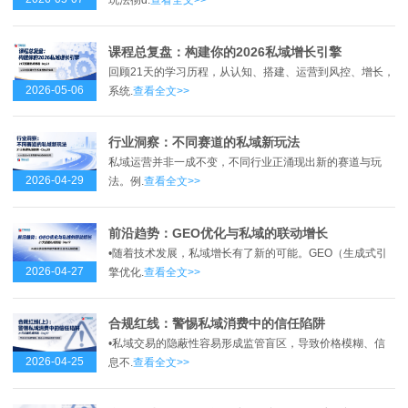
玩法彻d.
查看全文>>
课程总复盘：构建你的2026私域增长引擎
回顾21天的学习历程，从认知、搭建、运营到风控、增长，
2026-05-06
系统.
查看全文>>
行业洞察：不同赛道的私域新玩法
私域运营并非一成不变，不同行业正涌现出新的赛道与玩
2026-04-29
法。例.
查看全文>>
前沿趋势：GEO优化与私域的联动增长
•随着技术发展，私域增长有了新的可能。GEO（生成式引
2026-04-27
擎优化.
查看全文>>
合规红线：警惕私域消费中的信任陷阱
•私域交易的隐蔽性容易形成监管盲区，导致价格模糊、信
2026-04-25
息不.
查看全文>>