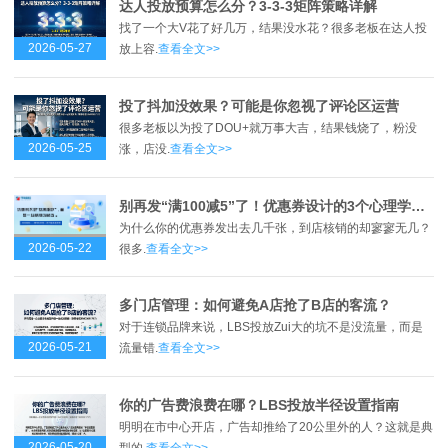
达人投放预算怎么分？3-3-3矩阵策略详解
找了一个大V花了好几万，结果没水花？很多老板在达人投
2026-05-27
放上容.
查看全文>>
投了抖加没效果？可能是你忽视了评论区运营
很多老板以为投了DOU+就万事大吉，结果钱烧了，粉没
2026-05-25
涨，店没.
查看全文>>
别再发“满100减5”了！优惠券设计的3个心理学误区
为什么你的优惠券发出去几千张，到店核销的却寥寥无几？
2026-05-22
很多.
查看全文>>
多门店管理：如何避免A店抢了B店的客流？
对于连锁品牌来说，LBS投放Zui大的坑不是没流量，而是
2026-05-21
流量错.
查看全文>>
你的广告费浪费在哪？LBS投放半径设置指南
明明在市中心开店，广告却推给了20公里外的人？这就是典
2026-05-20
型的.
查看全文>>