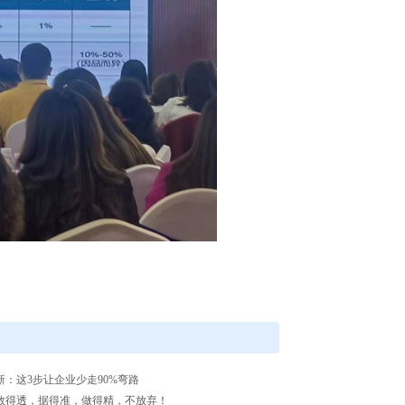
新：这3步让企业少走90%弯路
数得透，据得准，做得精，不放弃！