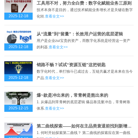
工具用不对，努力全白费：数字化赋能业务三原则
技术本身不是目的，通过技术赋能业务增长才是关键在数字
2025-12-18
化转.
查看全文>>
从“流量”到“留量”：长效用户运营的底层逻辑
用户是企业zui宝贵的资产，而数字化系统是经营这一资产
2025-12-18
的利器.
查看全文>>
销路不畅？试试“资源互链”这把钥匙
数字化时代，单打独斗已成过去，互链共赢才是未来在当今
2025-12-18
产品.
查看全文>>
爆~款是冲出来的，常青树是熬出来的
1. 从爆品到常青树的底层逻辑 爆品靠流量冲击，常青树靠
2025-12-15
体系.
查看全文>>
第二曲线探索——如何在主品类衰退前找到新增长点？
1. 何时开始探索第二曲线？ 第二曲线的探索应在第一曲线