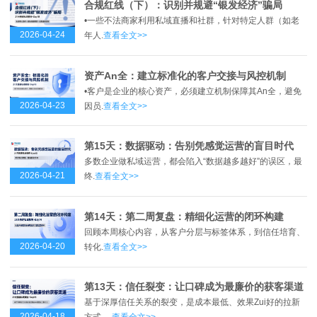
合规红线（下）：识别并规避“银发经济”骗局
•一些不法商家利用私域直播和社群，针对特定人群（如老
2026-04-24
年人.
查看全文>>
资产An全：建立标准化的客户交接与风控机制
•客户是企业的核心资产，必须建立机制保障其An全，避免
2026-04-23
因员.
查看全文>>
第15天：数据驱动：告别凭感觉运营的盲目时代
多数企业做私域运营，都会陷入“数据越多越好”的误区，最
2026-04-21
终.
查看全文>>
第14天：第二周复盘：精细化运营的闭环构建
回顾本周核心内容，从客户分层与标签体系，到信任培育、
2026-04-20
转化.
查看全文>>
第13天：信任裂变：让口碑成为最廉价的获客渠道
基于深厚信任关系的裂变，是成本最低、效果Zui好的拉新
2026-04-18