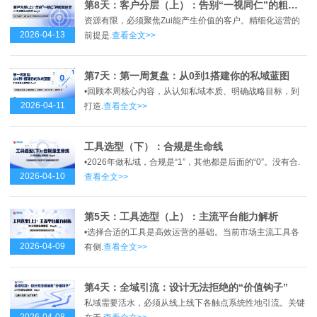
第8天：客户分层（上）：告别“一视同仁”的粗放运营
资源有限，必须聚焦Zui能产生价值的客户。精细化运营的
2026-04-13
前提是.
查看全文>>
第7天：第一周复盘：从0到1搭建你的私域蓝图
•回顾本周核心内容，从认知私域本质、明确战略目标，到
2026-04-11
打造.
查看全文>>
工具选型（下）：合规是生命线
•2026年做私域，合规是“1”，其他都是后面的“0”。没有合.
2026-04-10
查看全文>>
第5天：工具选型（上）：主流平台能力解析
•选择合适的工具是高效运营的基础。当前市场主流工具各
2026-04-09
有侧.
查看全文>>
第4天：全域引流：设计无法拒绝的“价值钩子”
私域需要活水，必须从线上线下各触点系统性地引流。关键
2026-04-08