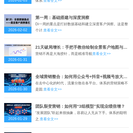
2026-02-03
体系.
查看全文>>
第一周：基础搭建与深度洞察
Di一周的重点是打好数据基础和建立深度客户洞察。这是整
2026-02-02
个计.
查看全文>>
21天破局增长：手把手教你绘制全景客户地图与实现场景化触达
营销不再是大海捞针，而是精准导航
查看全文>>
2026-01-31
全域营销整合：如何用公众号+抖音+视频号放大体系声量？
在去中心化的时代，流量分散在各平台。体系的营销策略不
2026-01-30
是固.
查看全文>>
团队裂变营销：如何用“3组模型”实现业绩倍增？
“发展团队”听起来很抽象，容易让人无从下手。体系的聪明
2026-01-29
之.
查看全文>>