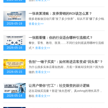
一张表算清账：发券营销的ROI该怎么算？
很多老板做活动只看“发了多少张券”，却从不算“赚了多少钱.
2026-05-19
查看全文>>
一张图看懂：你的行业适合哪种引流模式？
餐饮、零售、教培、医美……不同行业到底该用哪种引流模
2026-05-16
式？.
查看全文>>
告别“一锤子买卖”：如何将进店客变成“回头客”？
为什么很多实体店看似热闹，月底一算账却没利润？因为你
2026-05-15
做的.
查看全文>>
让用户替你“打工”：社交裂变的设计逻辑
还在花钱买流量？那是“渔夫思维”。真zehng的增长高手，
2026-05-14
都在.
查看全文>>