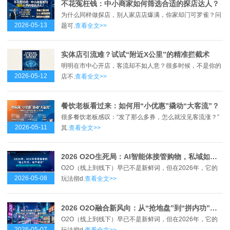
不花冤枉钱：中小商家如何筛选合适的探店达人？
为什么同样做探店，别人家店店爆满，你家却门可罗雀？问
2026-05-13
题可.
查看全文>>
实体店引流难？试试“附近X公里”的精准拦截术
明明在市中心开店，客流却不如人意？很多时候，不是你的
2026-05-12
店不.
查看全文>>
餐饮老板看过来：如何用“小优惠”撬动“大客流”？
很多餐饮老板感叹：“发了那么多券，怎么就没见客流涨？”
2026-05-11
其.
查看全文>>
2026 O2O生死局：AI智能体接管购物，私域如何接招？
O2O（线上到线下）早已不是新鲜词，但在2026年，它的
2026-05-08
玩法彻d.
查看全文>>
2026 O2O融合新风向：从“抢地盘”到“拼内功”，谁在领跑？
O2O（线上到线下）早已不是新鲜词，但在2026年，它的
2026-05-07