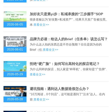
加好友只是第yi步：私域承接的“三步握手”SOP
很多老板以为“好友数=私域资产”，结果天天发广告被拉黑。
2026-06-05
本.
查看全文>>
品牌方必读：给达人的Brief（任务单）该怎么写？
为什么达人拍的东西总是不符合预期？往往是因为你的
2026-06-01
Brief（任.
查看全文>>
拒绝“硬广脸”：如何写出高转化的探店笔记？
为什么同样的探店，别人家是“种草机”，你家却是“广告牌”.
2026-05-29
查看全文>>
避坑指南：遇到达人数据造假怎么办？
“10万阅读，0个到店”，这可能是遇到了“注水”达人。在内
2026-05-28
容.
查看全文>>