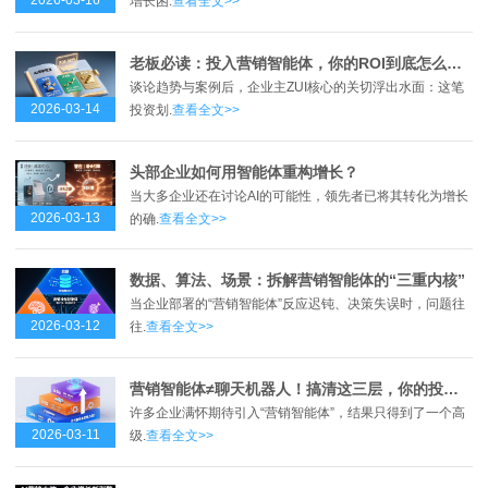
2026-03-16
增长困.
查看全文>>
老板必读：投入营销智能体，你的ROI到底怎么算？
谈论趋势与案例后，企业主ZUI核心的关切浮出水面：这笔
2026-03-14
投资划.
查看全文>>
头部企业如何用智能体重构增长？
当大多企业还在讨论AI的可能性，领先者已将其转化为增长
2026-03-13
的确.
查看全文>>
数据、算法、场景：拆解营销智能体的“三重内核”
当企业部署的“营销智能体”反应迟钝、决策失误时，问题往
2026-03-12
往.
查看全文>>
营销智能体≠聊天机器人！搞清这三层，你的投入才不打水漂
许多企业满怀期待引入“营销智能体”，结果只得到了一个高
2026-03-11
级.
查看全文>>