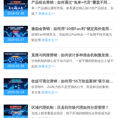
产品组合营销：如何通过“免单+代言”覆盖不同用户群体？
单一产品难以通吃市场。体系通过精心设计的产品组合，实
2026-01-28
现了.
查看全文>>
激励金营销：如何用“20倍Fan利”锁定高价值用户？
促销Fan利很常见，但如何让Fan利从一个短期手段升级为
2026-01-27
锁定用.
查看全文>>
直推与间推营销：如何设计多种佣金机制激发推广动力？
分销机制的核心在于动力设计。一套平庸的机制会让人提不
2026-01-26
起劲.
查看全文>>
收益可视化营销：如何用“55万收益案例”吸引创业者？
在营销中，Zui有力的不是空洞的口号，而是鲜活的案例。
2026-01-24
本文将.
查看全文>>
区域代理机制：区县到市级代理如何分层管理？
当线上裂变覆盖全国后，线下区域的精细化运营就成为必