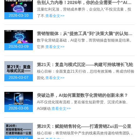
告别人力内卷！2026年，你的企业需要一个“AI营销大脑”
流量红利见顶，营销成本攀升，企业陷入“不投没流量，投
2026-03-10
了不.
查看全文>>
营销智能体：从“提效工具”到“决策大脑”的认知革命
数字化营销是基础，AI是引擎，而营销操盘智能体是结果。
2026-03-09
它并.
查看全文>>
第21天：复盘与模式沉淀——构建可持续增长飞轮
核心目标：全面复盘21天行动，总结有效策略，将成功经验
2026-03-07
固化.
查看全文>>
突破边界，AI如何重塑数字化营销的创新未来？
AI不仅优化现有流程，更在催生短剧带货、沉浸式体验、
2026-03-06
AGI驱动.
查看全文>>
第20天：赋能销售转化——打通营销Zui后一公里
核心目标：将营销场景中产生的线索高效传递给销售团队，