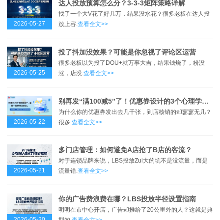
达人投放预算怎么分？3-3-3矩阵策略详解
找了一个大V花了好几万，结果没水花？很多老板在达人投
2026-05-27
放上容.
查看全文>>
投了抖加没效果？可能是你忽视了评论区运营
很多老板以为投了DOU+就万事大吉，结果钱烧了，粉没
2026-05-25
涨，店没.
查看全文>>
别再发“满100减5”了！优惠券设计的3个心理学误区
为什么你的优惠券发出去几千张，到店核销的却寥寥无几？
2026-05-22
很多.
查看全文>>
多门店管理：如何避免A店抢了B店的客流？
对于连锁品牌来说，LBS投放Zui大的坑不是没流量，而是
2026-05-21
流量错.
查看全文>>
你的广告费浪费在哪？LBS投放半径设置指南
明明在市中心开店，广告却推给了20公里外的人？这就是典
2026-05-20
型的.
查看全文>>