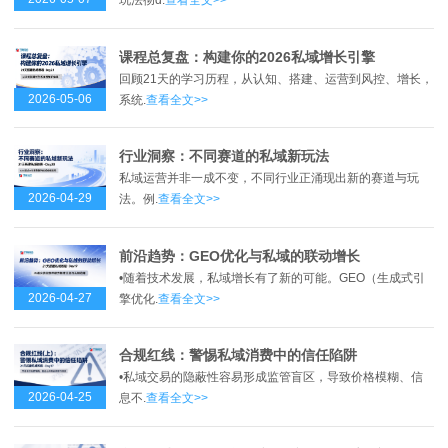
玩法彻d.
查看全文>>
课程总复盘：构建你的2026私域增长引擎
回顾21天的学习历程，从认知、搭建、运营到风控、增长，
2026-05-06
系统.
查看全文>>
行业洞察：不同赛道的私域新玩法
私域运营并非一成不变，不同行业正涌现出新的赛道与玩
2026-04-29
法。例.
查看全文>>
前沿趋势：GEO优化与私域的联动增长
•随着技术发展，私域增长有了新的可能。GEO（生成式引
2026-04-27
擎优化.
查看全文>>
合规红线：警惕私域消费中的信任陷阱
•私域交易的隐蔽性容易形成监管盲区，导致价格模糊、信
2026-04-25
息不.
查看全文>>