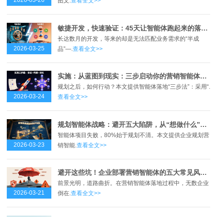
2026-03-26
图文.
查看全文>>
敏捷开发，快速验证：45天让智能体跑起来的落地方法论
长达数月的开发，等来的却是无法匹配业务需求的“半成
2026-03-25
品”—.
查看全文>>
实施：从蓝图到现实：三步启动你的营销智能体，打赢增长“闪电战”
规划之后，如何行动？本文提供智能体落地“三步法”：采用“.
2026-03-24
查看全文>>
规划智能体战略：避开五大陷阱，从“想做什么”到“能做成什么”
智能体项目失败，80%始于规划不清。本文提供企业规划营
2026-03-23
销智能.
查看全文>>
避开这些坑！企业部署营销智能体的五大常见风险与对策
前景光明，道路曲折。在营销智能体落地过程中，无数企业
2026-03-21
倒在.
查看全文>>