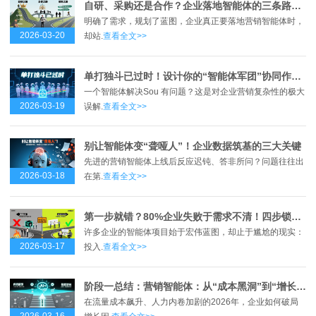
自研、采购还是合作？企业落地智能体的三条路径全解析
明确了需求，规划了蓝图，企业真正要落地营销智能体时，
2026-03-20
却站.
查看全文>>
单打独斗已过时！设计你的“智能体军团”协同作战图
一个智能体解决Sou 有问题？这是对企业营销复杂性的极大
2026-03-19
误解.
查看全文>>
别让智能体变“聋哑人”！企业数据筑基的三大关键
先进的营销智能体上线后反应迟钝、答非所问？问题往往出
2026-03-18
在第.
查看全文>>
第一步就错？80%企业失败于需求不清！四步锁定智能体真实痛点
许多企业的智能体项目始于宏伟蓝图，却止于尴尬的现实：
2026-03-17
投入.
查看全文>>
阶段一总结：营销智能体：从“成本黑洞”到“增长引擎”的跃迁之路
在流量成本飙升、人力内卷加剧的2026年，企业如何破局