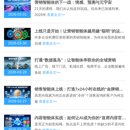
营销智能体的下一战：情感、预测与元宇宙
21天的课程，我们从认知走到实战。但未来已加速到来。
2026-03-31
2026年.
查看全文>>
上线只是开始！让营销智能体越用越“聪明”的运营心法
许多企业耗费巨资部署的营销智能体，为何在短暂的新鲜感
2026-03-30
后便.
查看全文>>
打通“数据孤岛”：让智能体串联你的全域营销
线上广告、线下门店、私域社群、电商平台…企业数据遍布
2026-03-28
各处.
查看全文>>
销售智能体上线：打造7x24小时在线的“金牌销售团队”
高意向线索为何总在跟进前“冷掉”？深夜咨询的客户为何总
2026-03-27
被.
查看全文>>
内容智能体实战：如何让AI成为你的“首席内容官”？
是否正为创意枯竭、热点追不上而焦虑？你缺少的不是AI生