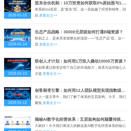
股东合伙机制：10万投资如何获取8%原始股与1.2倍回报？
体系的zui高层，是“股东”层。这一层超越了经营和销售，回
2026-01-15
归.
查看全文>>
生态产品战略：30000元层级如何打通B端资源？
联创之上，是体系资源整合的顶层——“生态产品”层。这一
2026-01-14
层.
查看全文>>
联创人才计划：如何用1万投入撬动10000万资源？
当创客通过裂变证明了自己的市场能力，体系为这些核心人
2026-01-13
才提.
查看全文>>
创客裂变引擎：如何用12人团队模型实现指数级增长？
在上一篇文章中，我们了解了体系的五层架构。今天，我们
2026-01-12
聚焦.
查看全文>>
揭秘AI数字化经营体系：五层架构如何颠覆传统商业模式？
大家好！今天我们将深入拆解这套AI数字化经营体系的核心