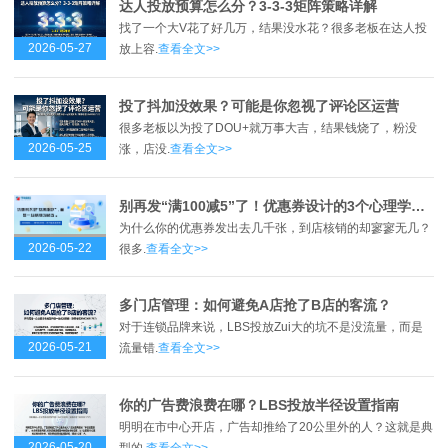
达人投放预算怎么分？3-3-3矩阵策略详解
找了一个大V花了好几万，结果没水花？很多老板在达人投
2026-05-27
放上容.
查看全文>>
投了抖加没效果？可能是你忽视了评论区运营
很多老板以为投了DOU+就万事大吉，结果钱烧了，粉没
2026-05-25
涨，店没.
查看全文>>
别再发“满100减5”了！优惠券设计的3个心理学误区
为什么你的优惠券发出去几千张，到店核销的却寥寥无几？
2026-05-22
很多.
查看全文>>
多门店管理：如何避免A店抢了B店的客流？
对于连锁品牌来说，LBS投放Zui大的坑不是没流量，而是
2026-05-21
流量错.
查看全文>>
你的广告费浪费在哪？LBS投放半径设置指南
明明在市中心开店，广告却推给了20公里外的人？这就是典
2026-05-20
型的.
查看全文>>