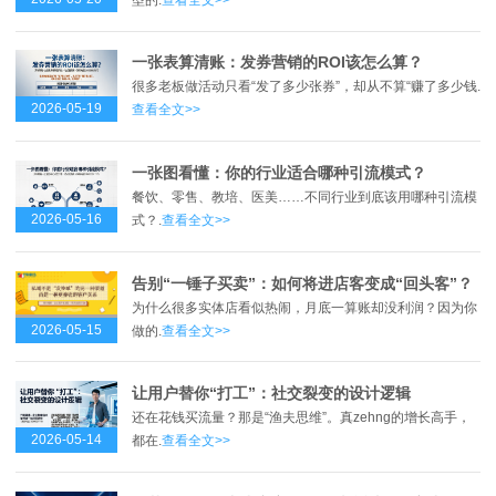
一张表算清账：发券营销的ROI该怎么算？
很多老板做活动只看“发了多少张券”，却从不算“赚了多少钱.
2026-05-19
查看全文>>
一张图看懂：你的行业适合哪种引流模式？
餐饮、零售、教培、医美……不同行业到底该用哪种引流模
2026-05-16
式？.
查看全文>>
告别“一锤子买卖”：如何将进店客变成“回头客”？
为什么很多实体店看似热闹，月底一算账却没利润？因为你
2026-05-15
做的.
查看全文>>
让用户替你“打工”：社交裂变的设计逻辑
还在花钱买流量？那是“渔夫思维”。真zehng的增长高手，
2026-05-14
都在.
查看全文>>