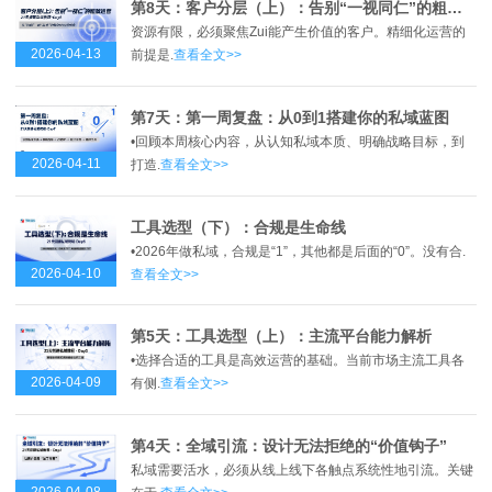
第8天：客户分层（上）：告别“一视同仁”的粗放运营
资源有限，必须聚焦Zui能产生价值的客户。精细化运营的
2026-04-13
前提是.
查看全文>>
第7天：第一周复盘：从0到1搭建你的私域蓝图
•回顾本周核心内容，从认知私域本质、明确战略目标，到
2026-04-11
打造.
查看全文>>
工具选型（下）：合规是生命线
•2026年做私域，合规是“1”，其他都是后面的“0”。没有合.
2026-04-10
查看全文>>
第5天：工具选型（上）：主流平台能力解析
•选择合适的工具是高效运营的基础。当前市场主流工具各
2026-04-09
有侧.
查看全文>>
第4天：全域引流：设计无法拒绝的“价值钩子”
私域需要活水，必须从线上线下各触点系统性地引流。关键
2026-04-08