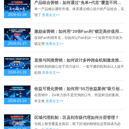
产品组合营销：如何通过“免单+代言”覆盖不同用户群体？
单一产品难以通吃市场。体系通过精心设计的产品组合，实
2026-01-28
现了.
查看全文>>
激励金营销：如何用“20倍Fan利”锁定高价值用户？
促销Fan利很常见，但如何让Fan利从一个短期手段升级为
2026-01-27
锁定用.
查看全文>>
直推与间推营销：如何设计多种佣金机制激发推广动力？
分销机制的核心在于动力设计。一套平庸的机制会让人提不
2026-01-26
起劲.
查看全文>>
收益可视化营销：如何用“55万收益案例”吸引创业者？
在营销中，Zui有力的不是空洞的口号，而是鲜活的案例。
2026-01-24
本文将.
查看全文>>
区域代理机制：区县到市级代理如何分层管理？
当线上裂变覆盖全国后，线下区域的精细化运营就成为必