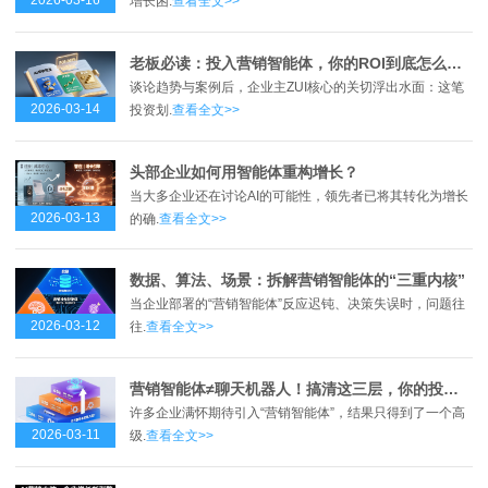
2026-03-16
增长困.
查看全文>>
老板必读：投入营销智能体，你的ROI到底怎么算？
谈论趋势与案例后，企业主ZUI核心的关切浮出水面：这笔
2026-03-14
投资划.
查看全文>>
头部企业如何用智能体重构增长？
当大多企业还在讨论AI的可能性，领先者已将其转化为增长
2026-03-13
的确.
查看全文>>
数据、算法、场景：拆解营销智能体的“三重内核”
当企业部署的“营销智能体”反应迟钝、决策失误时，问题往
2026-03-12
往.
查看全文>>
营销智能体≠聊天机器人！搞清这三层，你的投入才不打水漂
许多企业满怀期待引入“营销智能体”，结果只得到了一个高
2026-03-11
级.
查看全文>>