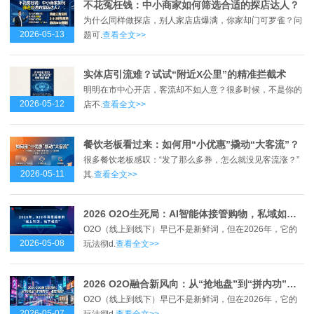
不花冤枉钱：中小商家如何筛选合适的探店达人？
为什么同样做探店，别人家店店爆满，你家却门可罗雀？问
2026-05-13
题可.
查看全文>>
实体店引流难？试试“附近X公里”的精准拦截术
明明在市中心开店，客流却不如人意？很多时候，不是你的
2026-05-12
店不.
查看全文>>
餐饮老板看过来：如何用“小优惠”撬动“大客流”？
很多餐饮老板感叹：“发了那么多券，怎么就没见客流涨？”
2026-05-11
其.
查看全文>>
2026 O2O生死局：AI智能体接管购物，私域如何接招？
O2O（线上到线下）早已不是新鲜词，但在2026年，它的
2026-05-08
玩法彻d.
查看全文>>
2026 O2O融合新风向：从“抢地盘”到“拼内功”，谁在领跑？
O2O（线上到线下）早已不是新鲜词，但在2026年，它的
2026-05-07