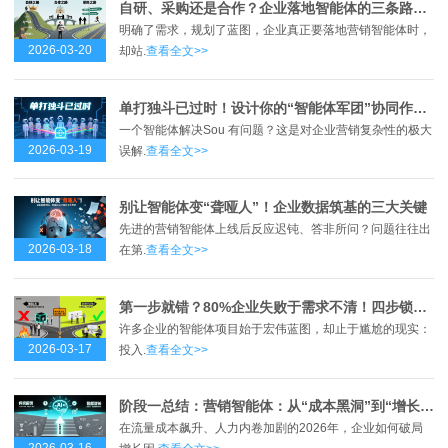
自研、采购还是合作？企业落地智能体的三条路径全解析
明确了需求，规划了蓝图，企业真正要落地营销智能体时，
2026-03-20
却站.
查看全文>>
单打独斗已过时！设计你的“智能体军团”协同作战图
一个智能体解决Sou 有问题？这是对企业营销复杂性的极大
2026-03-19
误解.
查看全文>>
别让智能体变“聋哑人”！企业数据筑基的三大关键
先进的营销智能体上线后反应迟钝、答非所问？问题往往出
2026-03-18
在第.
查看全文>>
第一步就错？80%企业失败于需求不清！四步锁定智能体真实痛点
许多企业的智能体项目始于宏伟蓝图，却止于尴尬的现实：
2026-03-17
投入.
查看全文>>
阶段一总结：营销智能体：从“成本黑洞”到“增长引擎”的跃迁之路
在流量成本飙升、人力内卷加剧的2026年，企业如何破局