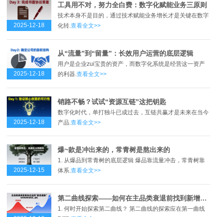
工具用不对，努力全白费：数字化赋能业务三原则
技术本身不是目的，通过技术赋能业务增长才是关键在数字
2025-12-18
化转.
查看全文>>
从“流量”到“留量”：长效用户运营的底层逻辑
用户是企业zui宝贵的资产，而数字化系统是经营这一资产
2025-12-18
的利器.
查看全文>>
销路不畅？试试“资源互链”这把钥匙
数字化时代，单打独斗已成过去，互链共赢才是未来在当今
2025-12-18
产品.
查看全文>>
爆~款是冲出来的，常青树是熬出来的
1. 从爆品到常青树的底层逻辑 爆品靠流量冲击，常青树靠
2025-12-15
体系.
查看全文>>
第二曲线探索——如何在主品类衰退前找到新增长点？
1. 何时开始探索第二曲线？ 第二曲线的探索应在第一曲线