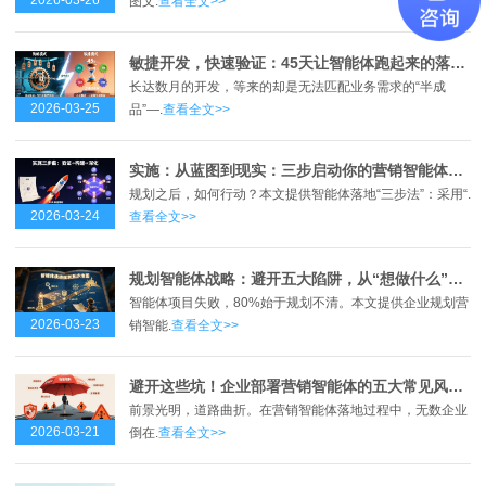
2026-03-26
图文.
查看全文>>
敏捷开发，快速验证：45天让智能体跑起来的落地方法论
长达数月的开发，等来的却是无法匹配业务需求的“半成
2026-03-25
品”—.
查看全文>>
实施：从蓝图到现实：三步启动你的营销智能体，打赢增长“闪电战”
规划之后，如何行动？本文提供智能体落地“三步法”：采用“.
2026-03-24
查看全文>>
规划智能体战略：避开五大陷阱，从“想做什么”到“能做成什么”
智能体项目失败，80%始于规划不清。本文提供企业规划营
2026-03-23
销智能.
查看全文>>
避开这些坑！企业部署营销智能体的五大常见风险与对策
前景光明，道路曲折。在营销智能体落地过程中，无数企业
2026-03-21
倒在.
查看全文>>