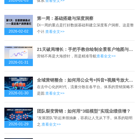
2026-02-03
体系.
查看全文>>
第一周：基础搭建与深度洞察
Di一周的重点是打好数据基础和建立深度客户洞察。这是整
2026-02-02
个计.
查看全文>>
21天破局增长：手把手教你绘制全景客户地图与实现场景化触达
营销不再是大海捞针，而是精准导航
查看全文>>
2026-01-31
全域营销整合：如何用公众号+抖音+视频号放大体系声量？
在去中心化的时代，流量分散在各平台。体系的营销策略不
2026-01-30
是固.
查看全文>>
团队裂变营销：如何用“3组模型”实现业绩倍增？
“发展团队”听起来很抽象，容易让人无从下手。体系的聪明
2026-01-29
之.
查看全文>>