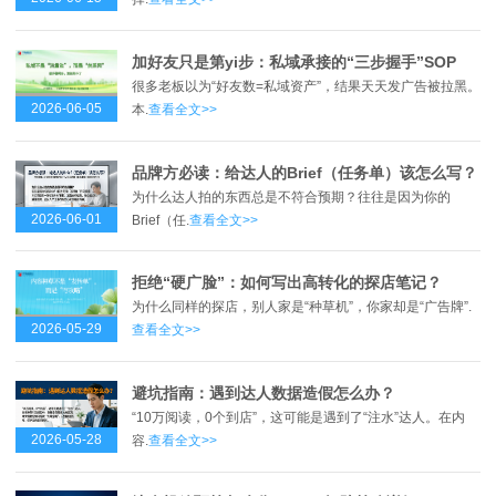
加好友只是第yi步：私域承接的“三步握手”SOP
很多老板以为“好友数=私域资产”，结果天天发广告被拉黑。
2026-06-05
本.
查看全文>>
品牌方必读：给达人的Brief（任务单）该怎么写？
为什么达人拍的东西总是不符合预期？往往是因为你的
2026-06-01
Brief（任.
查看全文>>
拒绝“硬广脸”：如何写出高转化的探店笔记？
为什么同样的探店，别人家是“种草机”，你家却是“广告牌”.
2026-05-29
查看全文>>
避坑指南：遇到达人数据造假怎么办？
“10万阅读，0个到店”，这可能是遇到了“注水”达人。在内
2026-05-28
容.
查看全文>>