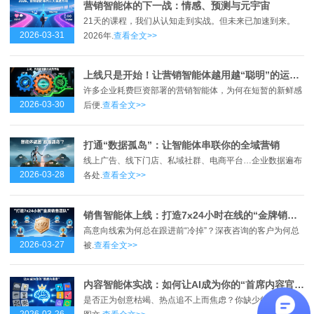
营销智能体的下一战：情感、预测与元宇宙
21天的课程，我们从认知走到实战。但未来已加速到来。
2026-03-31
2026年.
查看全文>>
上线只是开始！让营销智能体越用越“聪明”的运营心法
许多企业耗费巨资部署的营销智能体，为何在短暂的新鲜感
2026-03-30
后便.
查看全文>>
打通“数据孤岛”：让智能体串联你的全域营销
线上广告、线下门店、私域社群、电商平台…企业数据遍布
2026-03-28
各处.
查看全文>>
销售智能体上线：打造7x24小时在线的“金牌销售团队”
高意向线索为何总在跟进前“冷掉”？深夜咨询的客户为何总
2026-03-27
被.
查看全文>>
内容智能体实战：如何让AI成为你的“首席内容官”？
是否正为创意枯竭、热点追不上而焦虑？你缺少的不是AI生