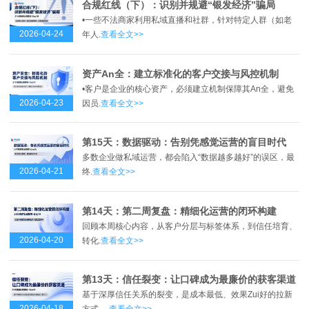
合规红线（下）：识别并规避“银发经济”骗局
•一些不法商家利用私域直播和社群，针对特定人群（如老
2026-04-24
年人.
查看全文>>
资产An全：建立标准化的客户交接与风控机制
•客户是企业的核心资产，必须建立机制保障其An全，避免
2026-04-23
因员.
查看全文>>
第15天：数据驱动：告别凭感觉运营的盲目时代
多数企业做私域运营，都会陷入“数据越多越好”的误区，最
2026-04-21
终.
查看全文>>
第14天：第二周复盘：精细化运营的闭环构建
回顾本周核心内容，从客户分层与标签体系，到信任培育、
2026-04-20
转化.
查看全文>>
第13天：信任裂变：让口碑成为最廉价的获客渠道
基于深厚信任关系的裂变，是成本最低、效果Zui好的拉新
2026-04-18