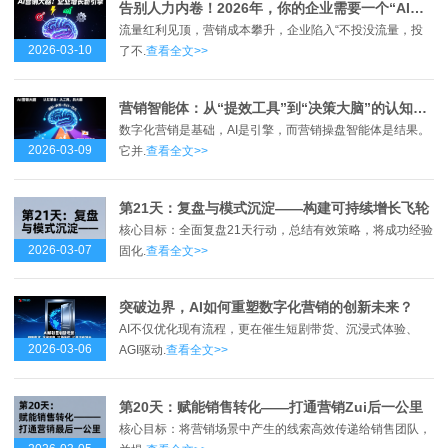
告别人力内卷！2026年，你的企业需要一个“AI营销大脑”
流量红利见顶，营销成本攀升，企业陷入“不投没流量，投
2026-03-10
了不.
查看全文>>
营销智能体：从“提效工具”到“决策大脑”的认知革命
数字化营销是基础，AI是引擎，而营销操盘智能体是结果。
2026-03-09
它并.
查看全文>>
第21天：复盘与模式沉淀——构建可持续增长飞轮
核心目标：全面复盘21天行动，总结有效策略，将成功经验
2026-03-07
固化.
查看全文>>
突破边界，AI如何重塑数字化营销的创新未来？
AI不仅优化现有流程，更在催生短剧带货、沉浸式体验、
2026-03-06
AGI驱动.
查看全文>>
第20天：赋能销售转化——打通营销Zui后一公里
核心目标：将营销场景中产生的线索高效传递给销售团队，