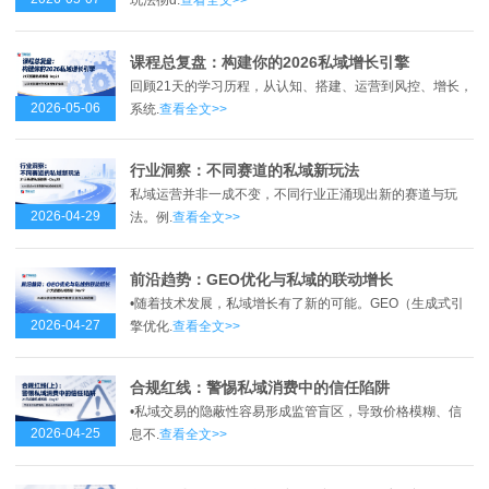
玩法彻d.
查看全文>>
课程总复盘：构建你的2026私域增长引擎
回顾21天的学习历程，从认知、搭建、运营到风控、增长，
2026-05-06
系统.
查看全文>>
行业洞察：不同赛道的私域新玩法
私域运营并非一成不变，不同行业正涌现出新的赛道与玩
2026-04-29
法。例.
查看全文>>
前沿趋势：GEO优化与私域的联动增长
•随着技术发展，私域增长有了新的可能。GEO（生成式引
2026-04-27
擎优化.
查看全文>>
合规红线：警惕私域消费中的信任陷阱
•私域交易的隐蔽性容易形成监管盲区，导致价格模糊、信
2026-04-25
息不.
查看全文>>