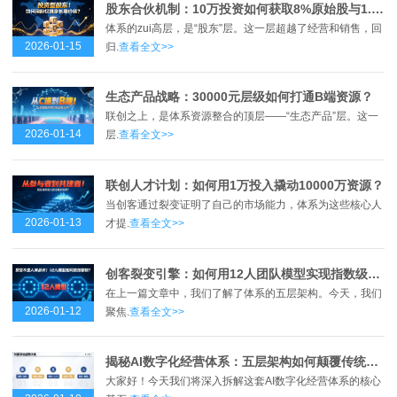
股东合伙机制：10万投资如何获取8%原始股与1.2倍回报？
体系的zui高层，是“股东”层。这一层超越了经营和销售，回
2026-01-15
归.
查看全文>>
生态产品战略：30000元层级如何打通B端资源？
联创之上，是体系资源整合的顶层——“生态产品”层。这一
2026-01-14
层.
查看全文>>
联创人才计划：如何用1万投入撬动10000万资源？
当创客通过裂变证明了自己的市场能力，体系为这些核心人
2026-01-13
才提.
查看全文>>
创客裂变引擎：如何用12人团队模型实现指数级增长？
在上一篇文章中，我们了解了体系的五层架构。今天，我们
2026-01-12
聚焦.
查看全文>>
揭秘AI数字化经营体系：五层架构如何颠覆传统商业模式？
大家好！今天我们将深入拆解这套AI数字化经营体系的核心