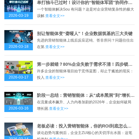
单打独斗已过时！设计你的“智能体军团”协同作战图
一个智能体解决Sou 有问题？这是对企业营销复杂性的极大
2026-03-19
误解.
查看全文>>
别让智能体变“聋哑人”！企业数据筑基的三大关键
先进的营销智能体上线后反应迟钝、答非所问？问题往往出
2026-03-18
在第.
查看全文>>
第一步就错？80%企业失败于需求不清！四步锁定智能体真实痛点
许多企业的智能体项目始于宏伟蓝图，却止于尴尬的现实：
2026-03-17
投入.
查看全文>>
阶段一总结：营销智能体：从“成本黑洞”到“增长引擎”的跃迁之路
在流量成本飙升、人力内卷加剧的2026年，企业如何破局
2026-03-16
增长困.
查看全文>>
老板必读：投入营销智能体，你的ROI到底怎么算？
谈论趋势与案例后，企业主ZUI核心的关切浮出水面：这笔