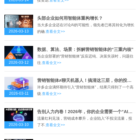
2026-03-14
投资划.
查看全文>>
头部企业如何用智能体重构增长？
当大多企业还在讨论AI的可能性，领先者已将其转化为增长
2026-03-13
的确.
查看全文>>
数据、算法、场景：拆解营销智能体的“三重内核”
当企业部署的“营销智能体”反应迟钝、决策失误时，问题往
2026-03-12
往.
查看全文>>
营销智能体≠聊天机器人！搞清这三层，你的投入才不打水漂
许多企业满怀期待引入“营销智能体”，结果只得到了一个高
2026-03-11
级.
查看全文>>
告别人力内卷！2026年，你的企业需要一个“AI营销大脑”
流量红利见顶，营销成本攀升，企业陷入“不投没流量，投
2026-03-10
了不.
查看全文>>