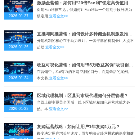
激励金营销：如何用“20倍Fan利”锁定高价值用户？
促销Fan利很常见，但如何让Fan利从一个短期手段升级为
2026-01-27
锁定用.
查看全文>>
直推与间推营销：如何设计多种佣金机制激发推广动力？
分销机制的核心在于动力设计。一套平庸的机制会让人提不
2026-01-26
起劲.
查看全文>>
收益可视化营销：如何用“55万收益案例”吸引创业者？
在营销中，Zui有力的不是空洞的口号，而是鲜活的案例。
2026-01-24
本文将.
查看全文>>
区域代理机制：区县到市级代理如何分层管理？
当线上裂变覆盖全国后，线下区域的精细化运营就成为必
2026-01-22
然。本.
查看全文>>
复购运营战略：如何让用户1年复购1万元？
裂变决定用户增长的速度，而复购决定经营模式的深度和健