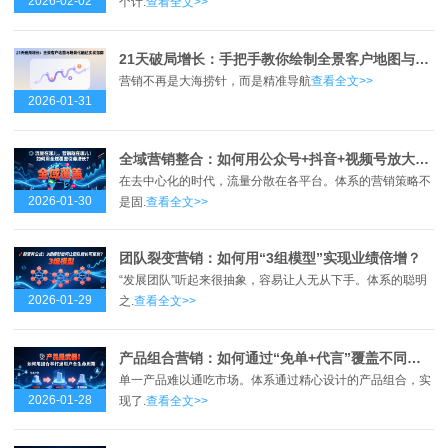
2026-02-02
个计.
查看全文>>
21天破局增长：手把手教你绘制全景客户地图与实现场景化触达
营销不再是大海捞针，而是精准导航
查看全文>>
2026-01-31
全域营销整合：如何用公众号+抖音+视频号放大体系声量？
在去中心化的时代，流量分散在各平台。体系的营销策略不
2026-01-30
是固.
查看全文>>
团队裂变营销：如何用“3组模型”实现业绩倍增？
“发展团队”听起来很抽象，容易让人无从下手。体系的聪明
2026-01-29
之.
查看全文>>
产品组合营销：如何通过“免单+代言”覆盖不同用户群体？
单一产品难以通吃市场。体系通过精心设计的产品组合，实
2026-01-28
现了.
查看全文>>