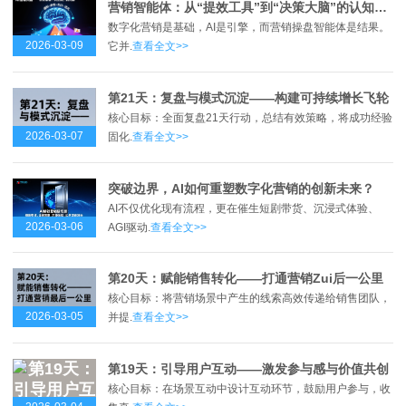
营销智能体：从“提效工具”到“决策大脑”的认知革命
数字化营销是基础，AI是引擎，而营销操盘智能体是结果。
2026-03-09
它并.
查看全文>>
第21天：复盘与模式沉淀——构建可持续增长飞轮
核心目标：全面复盘21天行动，总结有效策略，将成功经验
2026-03-07
固化.
查看全文>>
突破边界，AI如何重塑数字化营销的创新未来？
AI不仅优化现有流程，更在催生短剧带货、沉浸式体验、
2026-03-06
AGI驱动.
查看全文>>
第20天：赋能销售转化——打通营销Zui后一公里
核心目标：将营销场景中产生的线索高效传递给销售团队，
2026-03-05
并提.
查看全文>>
第19天：引导用户互动——激发参与感与价值共创
核心目标：在场景互动中设计互动环节，鼓励用户参与，收