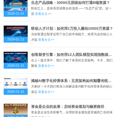
生态产品战略：30000元层级如何打通B端资源？
联创之上，是体系资源整合的顶层——“生态产品”层。这一
2026-01-14
层.
查看全文>>
联创人才计划：如何用1万投入撬动10000万资源？
当创客通过裂变证明了自己的市场能力，体系为这些核心人
2026-01-13
才提.
查看全文>>
创客裂变引擎：如何用12人团队模型实现指数级增长？
在上一篇文章中，我们了解了体系的五层架构。今天，我们
2026-01-12
聚焦.
查看全文>>
揭秘AI数字化经营体系：五层架构如何颠覆传统商业模式？
大家好！今天我们将深入拆解这套AI数字化经营体系的核心
2026-01-10
基石.
查看全文>>
资金是企业的血液：启动资金规划与融资路径
资金是企业生存的氧气，合理的资金规划是穿越死亡谷的保