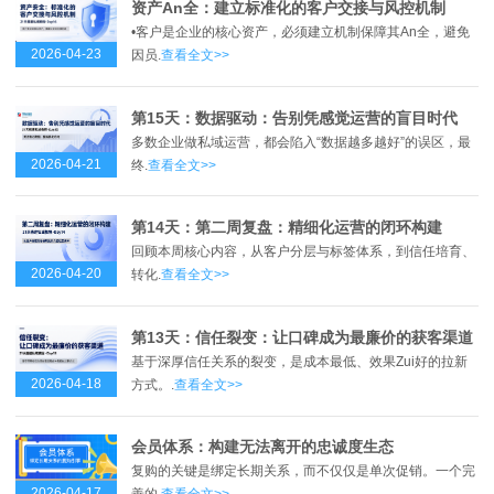
资产An全：建立标准化的客户交接与风控机制
•客户是企业的核心资产，必须建立机制保障其An全，避免
2026-04-23
因员.
查看全文>>
第15天：数据驱动：告别凭感觉运营的盲目时代
多数企业做私域运营，都会陷入“数据越多越好”的误区，最
2026-04-21
终.
查看全文>>
第14天：第二周复盘：精细化运营的闭环构建
回顾本周核心内容，从客户分层与标签体系，到信任培育、
2026-04-20
转化.
查看全文>>
第13天：信任裂变：让口碑成为最廉价的获客渠道
基于深厚信任关系的裂变，是成本最低、效果Zui好的拉新
2026-04-18
方式。.
查看全文>>
会员体系：构建无法离开的忠诚度生态
复购的关键是绑定长期关系，而不仅仅是单次促销。一个完
2026-04-17