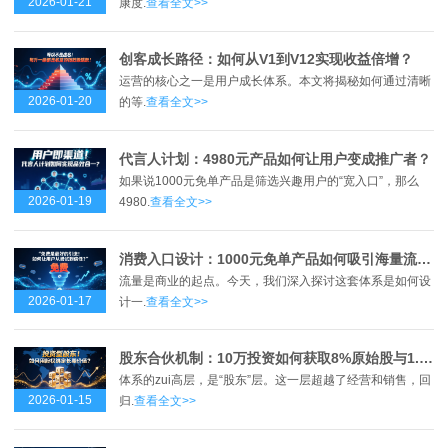
2026-01-21
康度.
查看全文>>
创客成长路径：如何从V1到V12实现收益倍增？
运营的核心之一是用户成长体系。本文将揭秘如何通过清晰
2026-01-20
的等.
查看全文>>
代言人计划：4980元产品如何让用户变成推广者？
如果说1000元免单产品是筛选兴趣用户的“宽入口”，那么
2026-01-19
4980.
查看全文>>
消费入口设计：1000元免单产品如何吸引海量流量？
流量是商业的起点。今天，我们深入探讨这套体系是如何设
2026-01-17
计一.
查看全文>>
股东合伙机制：10万投资如何获取8%原始股与1.2倍回报？
体系的zui高层，是“股东”层。这一层超越了经营和销售，回
2026-01-15
归.
查看全文>>