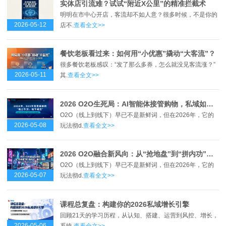
实体店引流难？试试“附近X公里”的精准拦截术
明明在市中心开店，客流却不如人意？很多时候，不是你的
2026-05-12
店不.
查看全文>>
餐饮老板看过来：如何用“小优惠”撬动“大客流”？
很多餐饮老板感叹：“发了那么多券，怎么就没见客流涨？”
2026-05-11
其.
查看全文>>
2026 O2O生死局：AI智能体接管购物，私域如何接招？
O2O（线上到线下）早已不是新鲜词，但在2026年，它的
2026-05-08
玩法彻d.
查看全文>>
2026 O2O融合新风向：从“抢地盘”到“拼内功”，谁在领跑？
O2O（线上到线下）早已不是新鲜词，但在2026年，它的
2026-05-07
玩法彻d.
查看全文>>
课程总复盘：构建你的2026私域增长引擎
回顾21天的学习历程，从认知、搭建、运营到风控、增长，
2026-05-06