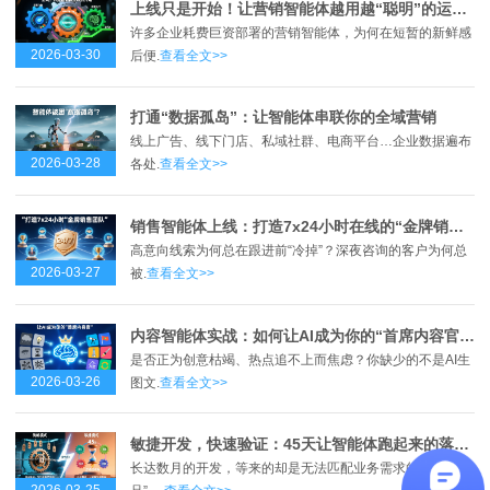
上线只是开始！让营销智能体越用越“聪明”的运营心法
许多企业耗费巨资部署的营销智能体，为何在短暂的新鲜感
2026-03-30
后便.
查看全文>>
打通“数据孤岛”：让智能体串联你的全域营销
线上广告、线下门店、私域社群、电商平台…企业数据遍布
2026-03-28
各处.
查看全文>>
销售智能体上线：打造7x24小时在线的“金牌销售团队”
高意向线索为何总在跟进前“冷掉”？深夜咨询的客户为何总
2026-03-27
被.
查看全文>>
内容智能体实战：如何让AI成为你的“首席内容官”？
是否正为创意枯竭、热点追不上而焦虑？你缺少的不是AI生
2026-03-26
图文.
查看全文>>
敏捷开发，快速验证：45天让智能体跑起来的落地方法论
长达数月的开发，等来的却是无法匹配业务需求的“半成