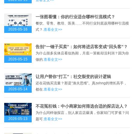
一张图看懂：你的行业适合哪种引流模式？
餐饮、零售、教培、医美……不同行业到底该用哪种引流模
2026-05-16
式？.
查看全文>>
告别“一锤子买卖”：如何将进店客变成“回头客”？
为什么很多实体店看似热闹，月底一算账却没利润？因为你
2026-05-15
做的.
查看全文>>
让用户替你“打工”：社交裂变的设计逻辑
还在花钱买流量？那是“渔夫思维”。真zehng的增长高手，
2026-05-14
都在.
查看全文>>
不花冤枉钱：中小商家如何筛选合适的探店达人？
为什么同样做探店，别人家店店爆满，你家却门可罗雀？问
2026-05-13
题可.
查看全文>>