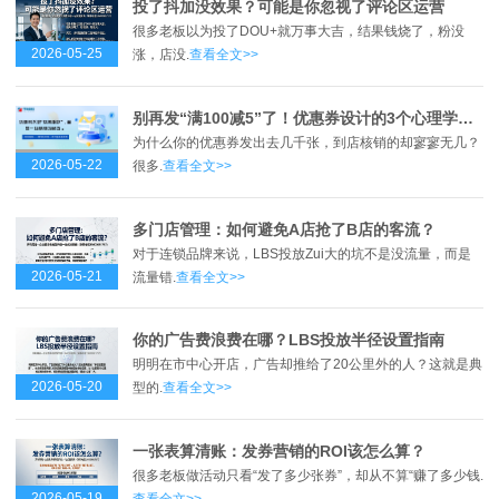
投了抖加没效果？可能是你忽视了评论区运营
很多老板以为投了DOU+就万事大吉，结果钱烧了，粉没
2026-05-25
涨，店没.
查看全文>>
别再发“满100减5”了！优惠券设计的3个心理学误区
为什么你的优惠券发出去几千张，到店核销的却寥寥无几？
2026-05-22
很多.
查看全文>>
多门店管理：如何避免A店抢了B店的客流？
对于连锁品牌来说，LBS投放Zui大的坑不是没流量，而是
2026-05-21
流量错.
查看全文>>
你的广告费浪费在哪？LBS投放半径设置指南
明明在市中心开店，广告却推给了20公里外的人？这就是典
2026-05-20
型的.
查看全文>>
一张表算清账：发券营销的ROI该怎么算？
很多老板做活动只看“发了多少张券”，却从不算“赚了多少钱.
2026-05-19
查看全文>>