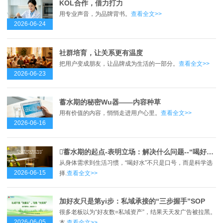
KOL合作，借力打力
用专业声音，为品牌背书。
查看全文>>
2026-06-24
社群培育，让关系更有温度
把用户变成朋友，让品牌成为生活的一部分。
查看全文>>
2026-06-23
蓄水期的秘密Wu器——内容种草
用有价值的内容，悄悄走进用户心里。
查看全文>>
2026-06-16
蓄水期的起点-表明立场：解决什么问题--“喝好水”是健康的起点？
从身体需求到生活习惯，“喝好水”不只是口号，而是科学选
2026-06-15
择.
查看全文>>
加好友只是第yi步：私域承接的“三步握手”SOP
很多老板以为“好友数=私域资产”，结果天天发广告被拉黑。
2026-06-05
本.
查看全文>>