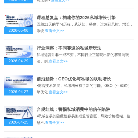
玩法彻d.
查看全文>>
课程总复盘：构建你的2026私域增长引擎
回顾21天的学习历程，从认知、搭建、运营到风控、增长，
2026-05-06
系统.
查看全文>>
行业洞察：不同赛道的私域新玩法
私域运营并非一成不变，不同行业正涌现出新的赛道与玩
2026-04-29
法。例.
查看全文>>
前沿趋势：GEO优化与私域的联动增长
•随着技术发展，私域增长有了新的可能。GEO（生成式引
2026-04-27
擎优化.
查看全文>>
合规红线：警惕私域消费中的信任陷阱
•私域交易的隐蔽性容易形成监管盲区，导致价格模糊、信
2026-04-25
息不.
查看全文>>