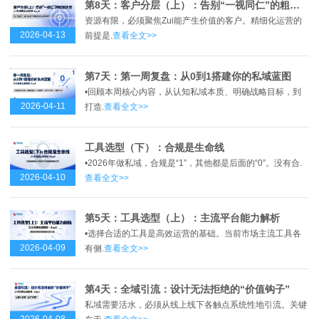
第8天：客户分层（上）：告别“一视同仁”的粗放运营
资源有限，必须聚焦Zui能产生价值的客户。精细化运营的
2026-04-13
前提是.
查看全文>>
第7天：第一周复盘：从0到1搭建你的私域蓝图
•回顾本周核心内容，从认知私域本质、明确战略目标，到
2026-04-11
打造.
查看全文>>
工具选型（下）：合规是生命线
•2026年做私域，合规是“1”，其他都是后面的“0”。没有合.
2026-04-10
查看全文>>
第5天：工具选型（上）：主流平台能力解析
•选择合适的工具是高效运营的基础。当前市场主流工具各
2026-04-09
有侧.
查看全文>>
第4天：全域引流：设计无法拒绝的“价值钩子”
私域需要活水，必须从线上线下各触点系统性地引流。关键
2026-04-08