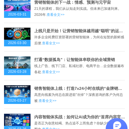
营销智能体的下一战：情感、预测与元宇宙
21天的课程，我们从认知走到实战。但未来已加速到来。
2026-03-31
2026年.
查看全文>>
上线只是开始！让营销智能体越用越“聪明”的运营心法
许多企业耗费巨资部署的营销智能体，为何在短暂的新鲜感
2026-03-30
后便.
查看全文>>
打通“数据孤岛”：让智能体串联你的全域营销
线上广告、线下门店、私域社群、电商平台…企业数据遍布
2026-03-28
各处.
查看全文>>
销售智能体上线：打造7x24小时在线的“金牌销售团队”
高意向线索为何总在跟进前“冷掉”？深夜咨询的客户为何总
2026-03-27
被.
查看全文>>
内容智能体实战：如何让AI成为你的“首席内容官”？
是否正为创意枯竭、热点追不上而焦虑？你缺少的不是AI生