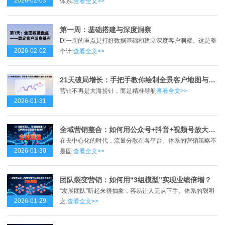
2026-02-03
体系.
查看全文>>
第一周：基础搭建与深度洞察
Di一周的重点是打好数据基础和建立深度客户洞察。这是整
2026-02-02
个计.
查看全文>>
21天破局增长：手把手教你绘制全景客户地图与实现场景化触达
营销不再是大海捞针，而是精准导航
查看全文>>
2026-01-31
全域营销整合：如何用公众号+抖音+视频号放大体系声量？
在去中心化的时代，流量分散在各平台。体系的营销策略不
2026-01-30
是固.
查看全文>>
团队裂变营销：如何用“3组模型”实现业绩倍增？
“发展团队”听起来很抽象，容易让人无从下手。体系的聪明
2026-01-29
之.
查看全文>>