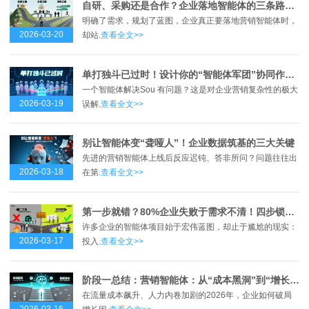
自研、采购还是合作？企业落地智能体的三条路径全解析
明确了需求，规划了蓝图，企业真正要落地营销智能体时，
2026-03-20
却站.
查看全文>>
单打独斗已过时！设计你的“智能体军团”协同作战图
一个智能体解决Sou 有问题？这是对企业营销复杂性的极大
2026-03-19
误解.
查看全文>>
别让智能体变“聋哑人”！企业数据筑基的三大关键
先进的营销智能体上线后反应迟钝、答非所问？问题往往出
2026-03-18
在第.
查看全文>>
第一步就错？80%企业失败于需求不清！四步锁定智能体真实痛点
许多企业的智能体项目始于宏伟蓝图，却止于尴尬的现实：
2026-03-17
投入.
查看全文>>
阶段一总结：营销智能体：从“成本黑洞”到“增长引擎”的跃迁之路
在流量成本飙升、人力内卷加剧的2026年，企业如何破局