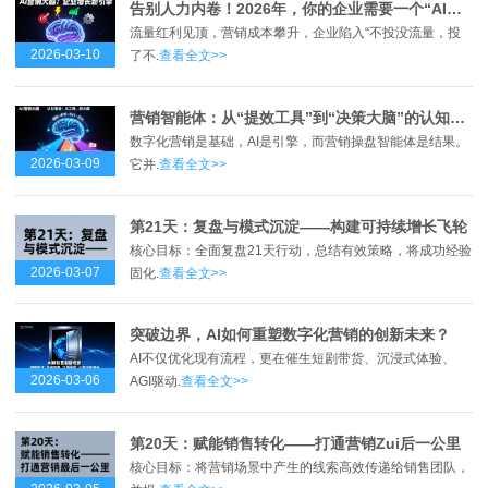
告别人力内卷！2026年，你的企业需要一个“AI营销大脑”
流量红利见顶，营销成本攀升，企业陷入“不投没流量，投
2026-03-10
了不.
查看全文>>
营销智能体：从“提效工具”到“决策大脑”的认知革命
数字化营销是基础，AI是引擎，而营销操盘智能体是结果。
2026-03-09
它并.
查看全文>>
第21天：复盘与模式沉淀——构建可持续增长飞轮
核心目标：全面复盘21天行动，总结有效策略，将成功经验
2026-03-07
固化.
查看全文>>
突破边界，AI如何重塑数字化营销的创新未来？
AI不仅优化现有流程，更在催生短剧带货、沉浸式体验、
2026-03-06
AGI驱动.
查看全文>>
第20天：赋能销售转化——打通营销Zui后一公里
核心目标：将营销场景中产生的线索高效传递给销售团队，