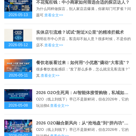
不花冤枉钱：中小商家如何筛选合适的探店达人？
为什么同样做探店，别人家店店爆满，你家却门可罗雀？问
2026-05-13
题可.
查看全文>>
实体店引流难？试试“附近X公里”的精准拦截术
明明在市中心开店，客流却不如人意？很多时候，不是你的
2026-05-12
店不.
查看全文>>
餐饮老板看过来：如何用“小优惠”撬动“大客流”？
很多餐饮老板感叹：“发了那么多券，怎么就没见客流涨？”
2026-05-11
其.
查看全文>>
2026 O2O生死局：AI智能体接管购物，私域如何接招？
O2O（线上到线下）早已不是新鲜词，但在2026年，它的
2026-05-08
玩法彻d.
查看全文>>
2026 O2O融合新风向：从“抢地盘”到“拼内功”，谁在领跑？
O2O（线上到线下）早已不是新鲜词，但在2026年，它的
2026-05-07