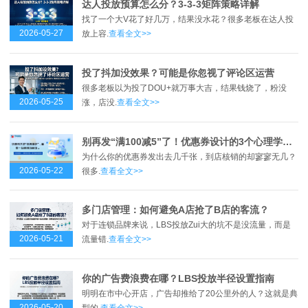
达人投放预算怎么分？3-3-3矩阵策略详解
找了一个大V花了好几万，结果没水花？很多老板在达人投
2026-05-27
放上容.
查看全文>>
投了抖加没效果？可能是你忽视了评论区运营
很多老板以为投了DOU+就万事大吉，结果钱烧了，粉没
2026-05-25
涨，店没.
查看全文>>
别再发“满100减5”了！优惠券设计的3个心理学误区
为什么你的优惠券发出去几千张，到店核销的却寥寥无几？
2026-05-22
很多.
查看全文>>
多门店管理：如何避免A店抢了B店的客流？
对于连锁品牌来说，LBS投放Zui大的坑不是没流量，而是
2026-05-21
流量错.
查看全文>>
你的广告费浪费在哪？LBS投放半径设置指南
明明在市中心开店，广告却推给了20公里外的人？这就是典
2026-05-20
型的.
查看全文>>