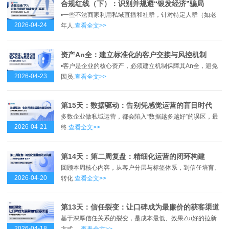
合规红线（下）：识别并规避“银发经济”骗局
•一些不法商家利用私域直播和社群，针对特定人群（如老
2026-04-24
年人.
查看全文>>
资产An全：建立标准化的客户交接与风控机制
•客户是企业的核心资产，必须建立机制保障其An全，避免
2026-04-23
因员.
查看全文>>
第15天：数据驱动：告别凭感觉运营的盲目时代
多数企业做私域运营，都会陷入“数据越多越好”的误区，最
2026-04-21
终.
查看全文>>
第14天：第二周复盘：精细化运营的闭环构建
回顾本周核心内容，从客户分层与标签体系，到信任培育、
2026-04-20
转化.
查看全文>>
第13天：信任裂变：让口碑成为最廉价的获客渠道
基于深厚信任关系的裂变，是成本最低、效果Zui好的拉新
2026-04-18