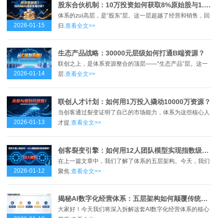
股东合伙机制：10万投资如何获取8%原始股与1.2倍回报？
体系的zui高层，是“股东”层。这一层超越了经营和销售，回
2026-01-15
归.
查看全文>>
生态产品战略：30000元层级如何打通B端资源？
联创之上，是体系资源整合的顶层——“生态产品”层。这一
2026-01-14
层.
查看全文>>
联创人才计划：如何用1万投入撬动10000万资源？
当创客通过裂变证明了自己的市场能力，体系为这些核心人
2026-01-13
才提.
查看全文>>
创客裂变引擎：如何用12人团队模型实现指数级增长？
在上一篇文章中，我们了解了体系的五层架构。今天，我们
2026-01-12
聚焦.
查看全文>>
揭秘AI数字化经营体系：五层架构如何颠覆传统商业模式？
大家好！今天我们将深入拆解这套AI数字化经营体系的核心