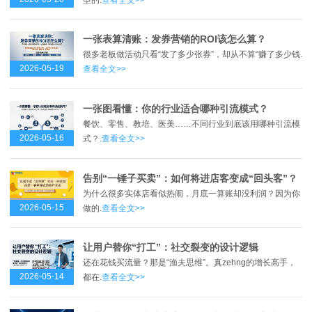
一张表算清账：发券营销的ROI该怎么算？
很多老板做活动只看“发了多少张券”，却从不算“赚了多少钱.
2026-05-19
查看全文>>
一张图看懂：你的行业适合哪种引流模式？
餐饮、零售、教培、医美……不同行业到底该用哪种引流模
2026-05-16
式？.
查看全文>>
告别“一锤子买卖”：如何将进店客变成“回头客”？
为什么很多实体店看似热闹，月底一算账却没利润？因为你
2026-05-15
做的.
查看全文>>
让用户替你“打工”：社交裂变的设计逻辑
还在花钱买流量？那是“渔夫思维”。真zehng的增长高手，
2026-05-14
都在.
查看全文>>