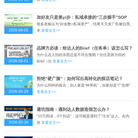
加好友只是第yi步：私域承接的“三步握手”SOP
很多老板以为“好友数=私域资产”，结果天天发广告被拉黑。
2026-06-05
本.
查看全文>>
品牌方必读：给达人的Brief（任务单）该怎么写？
为什么达人拍的东西总是不符合预期？往往是因为你的
2026-06-01
Brief（任.
查看全文>>
拒绝“硬广脸”：如何写出高转化的探店笔记？
为什么同样的探店，别人家是“种草机”，你家却是“广告牌”.
2026-05-29
查看全文>>
避坑指南：遇到达人数据造假怎么办？
“10万阅读，0个到店”，这可能是遇到了“注水”达人。在内
2026-05-28
容.
查看全文>>