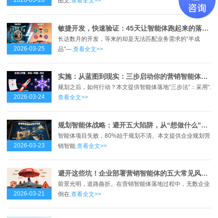
2026-03-26
图文.
查看全文>>
敏捷开发，快速验证：45天让智能体跑起来的落地方法论
长达数月的开发，等来的却是无法匹配业务需求的“半成
2026-03-25
品”—.
查看全文>>
实施：从蓝图到现实：三步启动你的营销智能体，打赢增长“闪电战”
规划之后，如何行动？本文提供智能体落地“三步法”：采用“.
2026-03-24
查看全文>>
规划智能体战略：避开五大陷阱，从“想做什么”到“能做成什么”
智能体项目失败，80%始于规划不清。本文提供企业规划营
2026-03-23
销智能.
查看全文>>
避开这些坑！企业部署营销智能体的五大常见风险与对策
前景光明，道路曲折。在营销智能体落地过程中，无数企业
2026-03-21
倒在.
查看全文>>