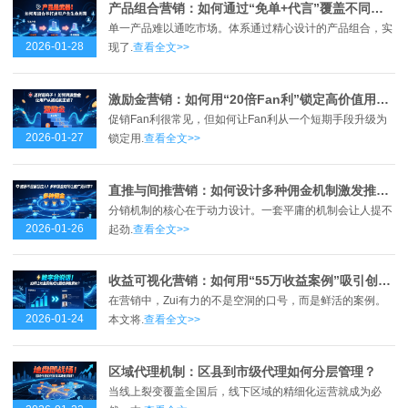
产品组合营销：如何通过“免单+代言”覆盖不同用户群体？
单一产品难以通吃市场。体系通过精心设计的产品组合，实
2026-01-28
现了.
查看全文>>
激励金营销：如何用“20倍Fan利”锁定高价值用户？
促销Fan利很常见，但如何让Fan利从一个短期手段升级为
2026-01-27
锁定用.
查看全文>>
直推与间推营销：如何设计多种佣金机制激发推广动力？
分销机制的核心在于动力设计。一套平庸的机制会让人提不
2026-01-26
起劲.
查看全文>>
收益可视化营销：如何用“55万收益案例”吸引创业者？
在营销中，Zui有力的不是空洞的口号，而是鲜活的案例。
2026-01-24
本文将.
查看全文>>
区域代理机制：区县到市级代理如何分层管理？
当线上裂变覆盖全国后，线下区域的精细化运营就成为必