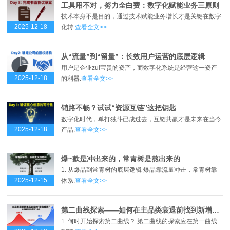
工具用不对，努力全白费：数字化赋能业务三原则
技术本身不是目的，通过技术赋能业务增长才是关键在数字
2025-12-18
化转.
查看全文>>
从“流量”到“留量”：长效用户运营的底层逻辑
用户是企业zui宝贵的资产，而数字化系统是经营这一资产
2025-12-18
的利器.
查看全文>>
销路不畅？试试“资源互链”这把钥匙
数字化时代，单打独斗已成过去，互链共赢才是未来在当今
2025-12-18
产品.
查看全文>>
爆~款是冲出来的，常青树是熬出来的
1. 从爆品到常青树的底层逻辑 爆品靠流量冲击，常青树靠
2025-12-15
体系.
查看全文>>
第二曲线探索——如何在主品类衰退前找到新增长点？
1. 何时开始探索第二曲线？ 第二曲线的探索应在第一曲线