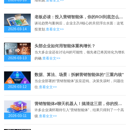
2026-03-16
增长困.
查看全文>>
老板必读：投入营销智能体，你的ROI到底怎么算？
谈论趋势与案例后，企业主ZUI核心的关切浮出水面：这笔
2026-03-14
投资划.
查看全文>>
头部企业如何用智能体重构增长？
当大多企业还在讨论AI的可能性，领先者已将其转化为增长
2026-03-13
的确.
查看全文>>
数据、算法、场景：拆解营销智能体的“三重内核”
当企业部署的“营销智能体”反应迟钝、决策失误时，问题往
2026-03-12
往.
查看全文>>
营销智能体≠聊天机器人！搞清这三层，你的投入才不打水漂
许多企业满怀期待引入“营销智能体”，结果只得到了一个高
2026-03-11
级.
查看全文>>